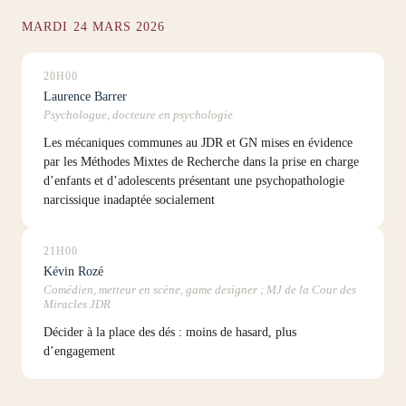
MARDI 24 MARS 2026
20H00
Laurence Barrer
Psychologue, docteure en psychologie
Les mécaniques communes au JDR et GN mises en évidence
par les Méthodes Mixtes de Recherche dans la prise en charge
d’enfants et d’adolescents présentant une psychopathologie
narcissique inadaptée socialement
21H00
Kévin Rozé
Comédien, metteur en scène, game designer ; MJ de la Cour des
Miracles JDR
Décider à la place des dés : moins de hasard, plus
d’engagement