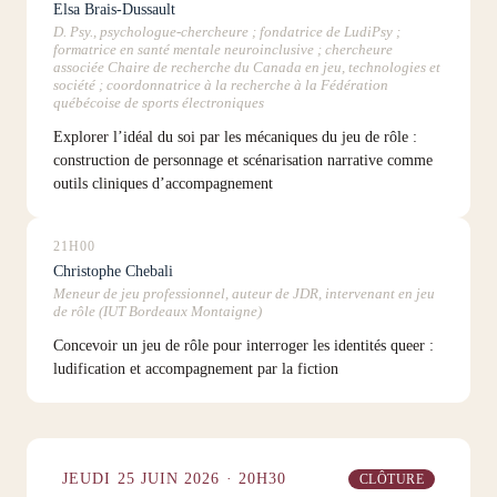
Elsa Brais-Dussault
D. Psy., psychologue-chercheure ; fondatrice de LudiPsy ;
formatrice en santé mentale neuroinclusive ; chercheure
associée Chaire de recherche du Canada en jeu, technologies et
société ; coordonnatrice à la recherche à la Fédération
québécoise de sports électroniques
Explorer l’idéal du soi par les mécaniques du jeu de rôle :
construction de personnage et scénarisation narrative comme
outils cliniques d’accompagnement
21H00
Christophe Chebali
Meneur de jeu professionnel, auteur de JDR, intervenant en jeu
de rôle (IUT Bordeaux Montaigne)
Concevoir un jeu de rôle pour interroger les identités queer :
ludification et accompagnement par la fiction
JEUDI 25 JUIN 2026 · 20H30
CLÔTURE